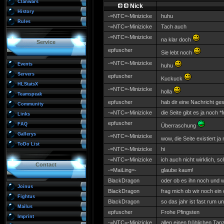
Clanwars
Nick
History
-=NTC=-Minizicke
huhu
Rules
-=NTC=-Minizicke
Tach auch
-=NTC=-Minizicke
na klar doch
Service
epfuscher
Sie lebt noch
-=NTC=-Minizicke
Events
huhu
Servers
epfuscher
Kuckuck
HLStatsX
-=NTC=-Minizicke
holla
Teamspeak
epfuscher
hab dir eine Nachricht ge
Community
-=NTC=-Minizicke
die Seite gibt es ja noch *
Links
epfuscher
FAQ
Überraschung
Gallerys
-=NTC=-Minizicke
wow, die Seite existiert ja
ToDo List
-=NTC=-Minizicke
hi
-=NTC=-Minizicke
ich auch nicht wirklich, 
Contact
-=MaiLing=-
glaube kaum!
BlackDragon
oder ob es ihn noch und w
Joinus
BlackDragon
frag mich ob wir noch ein 
Fightus
BlackDragon
so das jahr ist fast rum un
Mailus
epfuscher
Frohe Pfingsten
Imprint
-=NTC=-Minizicke
allen einen fröhlichen Tan