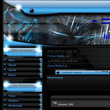
Main Navigation
03.01.2014 um 11:52 Uhr
Frohes Neues Ja...
News
31.12.2012 um 12:26 Uhr
Gbook
Guten Rutsch in...
Search
Board
Clan Navigation
Teams
Members
Gesamt: 166
Membermap