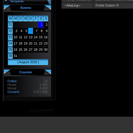
Scriptinfo
-=MaiLing=-
Frohe Ostern !!!
Events
W
M
D
M
D
F
S
S
31
1
2
32
3
4
5
6
7
8
9
33
10
11
12
13
14
15
16
34
17
18
19
20
21
22
23
35
24
25
26
27
28
29
30
36
31
<
[ August 2026 ]
>
Counter
Online:
15
Heute:
1.482
Monat
6.824
Gesamt:
2.871.506