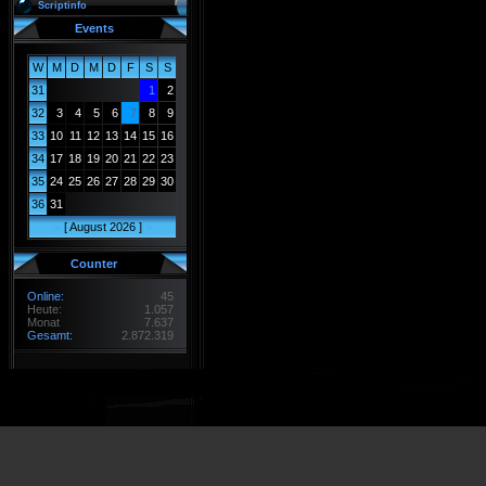
Scriptinfo
Events
W
M
D
M
D
F
S
S
31
1
2
32
3
4
5
6
7
8
9
33
10
11
12
13
14
15
16
34
17
18
19
20
21
22
23
35
24
25
26
27
28
29
30
36
31
<
[ August 2026 ]
>
Counter
Online:
45
Heute:
1.057
Monat
7.637
Gesamt:
2.872.319