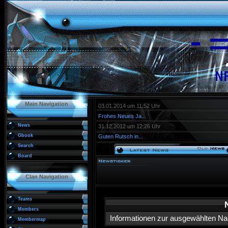
Main Navigation
03.01.2014 um 11:52 Uhr
Frohes Neues Ja...
News
31.12.2012 um 12:26 Uhr
Gbook
Guten Rutsch in...
Search
Board
Clan Navigation
Teams
Members
Informationen zur ausgewählten Nac
Membermap