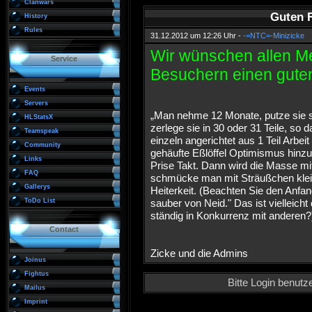
Clanwars
Guten R
History
Rules
31.12.2012 um 12:26 Uhr -
-=NTC=-Minizicke
Wir wünschen allen M
Service
Besuchern einen guten
Events
Servers
„Man nehme 12 Monate, putze sie sa
HLStatsX
zerlege sie in 30 oder 31 Teile, so d
Teamspeak
einzeln angerichtet aus 1 Teil Arbe
Community
gehäufte Eßlöffel Optimismus hinzu,
Links
Prise Takt. Dann wird die Masse mit
FAQ
schmücke man mit Sträußchen klein
Gallerys
Heiterkeit. (Beachten Sie den Anfa
ToDo List
sauber von Neid." Das ist vielleich
ständig in Konkurrenz mit anderen?
Contact
Zicke und die Admins
Joinus
Fightus
Bitte Login benut
Mailus
Imprint