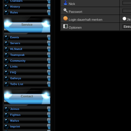
Clanwars
Nick
History
Passwort
Rules
J
Login dauerhaft merken
Service
Optionen
Events
Servers
HLStatsX
Teamspeak
Community
Links
FAQ
Gallerys
ToDo List
Contact
Joinus
Fightus
Mailus
Imprint