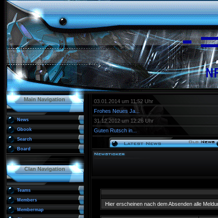
Main Navigation
03.01.2014 um 11:52 Uhr
Frohes Neues Ja...
News
31.12.2012 um 12:26 Uhr
Gbook
Guten Rutsch in...
Search
Board
Clan Navigation
Teams
Members
Hier erscheinen nach dem Absenden alle Meldu
Membermap