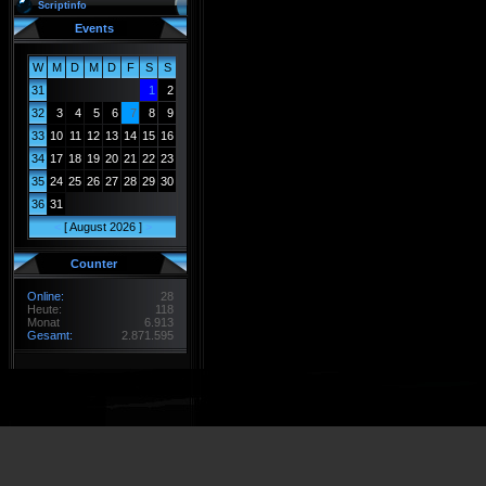
Scriptinfo
Events
W
M
D
M
D
F
S
S
31
1
2
32
3
4
5
6
7
8
9
33
10
11
12
13
14
15
16
34
17
18
19
20
21
22
23
35
24
25
26
27
28
29
30
36
31
<
[ August 2026 ]
>
Counter
Online:
28
Heute:
118
Monat
6.913
Gesamt:
2.871.595