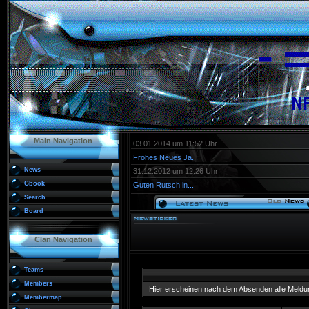
Main Navigation
03.01.2014 um 11:52 Uhr
Frohes Neues Ja...
News
31.12.2012 um 12:26 Uhr
Gbook
Guten Rutsch in...
Search
Board
Clan Navigation
Teams
Members
Hier erscheinen nach dem Absenden alle Meldu
Membermap