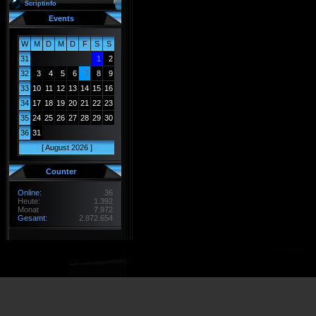
Scriptinfo
Events
W
M
D
M
D
F
S
S
31
1
2
32
3
4
5
6
7
8
9
33
10
11
12
13
14
15
16
34
17
18
19
20
21
22
23
35
24
25
26
27
28
29
30
36
31
<
[ August 2026 ]
>
Counter
Online:
36
Heute:
1.392
Monat
7.972
Gesamt:
2.872.654