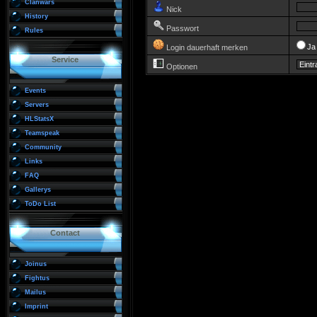
Clanwars
Nick
History
Passwort
Rules
J
Login dauerhaft merken
Service
Optionen
Events
Servers
HLStatsX
Teamspeak
Community
Links
FAQ
Gallerys
ToDo List
Contact
Joinus
Fightus
Mailus
Imprint