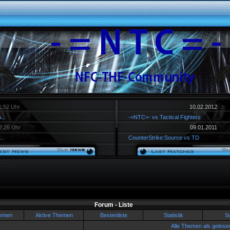
1:52 Uhr
10.02.2012
...
-=NTC=- vs Tactical Fighters
2:26 Uhr
09.01.2011
.
CounterStrike:Source vs TD
Forum - Liste
emen
Aktive Themen
Bestenliste
Statistik
S
Alle Themen als gelese