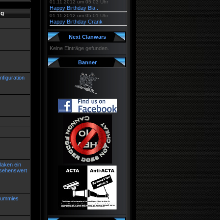
01.11.2012 um 05:03 Uhr
Happy Birthday Bla..
ag
01.11.2012 um 05:01 Uhr
Happy Birthday Crank
Next Clanwars
Keine Einträge gefunden.
Banner
figuration
laken ein
 sehenswert
 Dummies