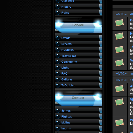
Clanwars
History
Rules
-=NTC=- | A
B
hi
Service
au
H
F
Events
e
Servers
T
HLStatsX
hi
us
Teamspeak
V
Community
U
(
Links
-=NTC=- | In
FAQ
Gallerys
-=NTC=- | Of
ToDo List
A
Al
re
Contact
V
Lu
co
Q
Joinus
Di
Fightus
W
Mailus
L
Imprint