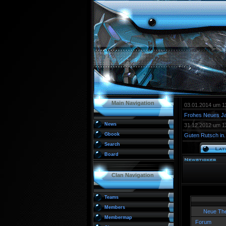
Main Navigation
03.01.2014 um 1
Frohes Neues Ja
News
31.12.2012 um 1
Gbook
Guten Rutsch in..
Search
Board
Clan Navigation
Teams
Members
Neue Th
Membermap
Forum