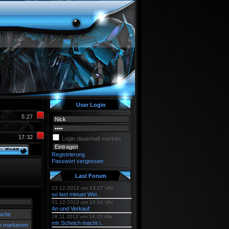
User Login
5
:
27
17
:
32
Login dauerhaft merken
Registrierung
Passwort vergessen
Last Forum
23.12.2012 um 13:27 Uhr
so last minuet Wei..
01.12.2012 um 10:54 Uhr
An und Verkauf
uche
28.11.2012 um 14:15 Uhr
mh Scheich macht i..
n markieren