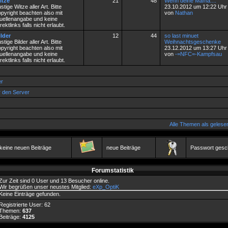
itze
21
48
Wenn deine Mama....
stige Witze aller Art. Bitte
23.10.2012 um 12:22 Uhr
pyright beachten also mit
von
Nathan
uellenangabe und keine
rektlinks falls nicht erlaubt.
ilder
12
44
so last minuet
stige Bilder aller Art. Bitte
Weihnachtsgeschenke
pyright beachten also mit
23.12.2012 um 13:27 Uhr
uellenangabe und keine
von
-=NFC=-Kampfsau
rektlinks falls nicht erlaubt.
r
r den Server
Alle Themen als gelese
keine neuen Beiträge
neue Beiträge
Passwort gesc
Forumstatistik
Zur Zeit sind 0 User und 13 Besucher online.
Wir begrüßen unser neustes Mitglied:
eXp_OptiK
Keine Einträge gefunden.
Registrierte User: 62
Themen:
637
Beiträge:
4125