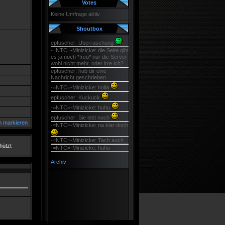
Votes
Keine Umfrage aktiv
Shoutbox
epfuscher: Überraschung
-=NTC=-Minizicke: die Seite gibt
es ja noch *freu* nur die Server
wohl nicht mehr, oder irre ich?
epfuscher: hab dir eine
Nachricht geschrieben
-=NTC=-Minizicke: holla
epfuscher: Kuckuck
-=NTC=-Minizicke: huhu
epfuscher: Sie lebt noch
n markieren
-=NTC=-Minizicke: na klar doch
-=NTC=-Minizicke: Tach auch
hützt
-=NTC=-Minizicke: huhu
Archiv