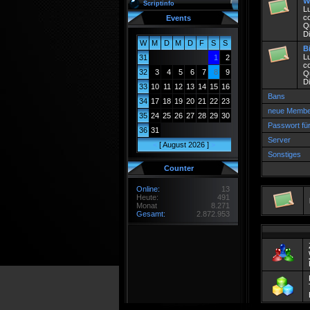
W
Scriptinfo
Lu
co
Events
Q
Di
W
M
D
M
D
F
S
S
B
Lu
31
1
2
co
32
3
4
5
6
7
8
9
Q
Di
33
10
11
12
13
14
15
16
Bans
34
17
18
19
20
21
22
23
neue Membe
35
24
25
26
27
28
29
30
Passwort fü
36
31
Server
<
[ August 2026 ]
>
Sonstiges
Counter
Online:
13
Heute:
491
Monat
8.271
Gesamt:
2.872.953