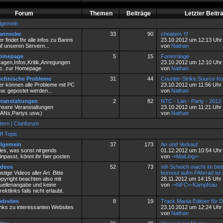
Forum
Themen
Beiträge
Letzter Beitr
llgemein
annecke
33
90
cheaters !!!
er findet Ihr alle infos zu Banns
23.10.2012 um 12:13 Uhr
f unseren Servern...
von
Nathan
omepage
5
15
Forenränge
ragen,Infos,Kritik,Anregungen
23.10.2012 um 12:10 Uhr
tc. zur Homepage
von
Nathan
echnische Probleme
31
44
Counter-Strike:Source Kon
er können alle Probleme mit PC
23.10.2012 um 11:56 Uhr
w. gepostet werden...
von
Nathan
eranstaltungen
2
82
NTC - Lan - Party - 2012
nsere Veranstaltungen
23.10.2012 um 11:21 Uhr
LANs,Partys usw.)
von
Nathan
tern | Clanforum
f Topic
llgemein
37
173
An und Verkauf
les, was sonst nirgends
01.12.2012 um 10:54 Uhr
inpasst, könnt ihr hier posten
von
-=MaiLing=-
ideos
52
73
mh Scheich macht im bett
stige Videos aller Art. Bitte
burnout aufm FAhrrad ist
pyright beachten also mit
28.11.2012 um 14:15 Uhr
uellenangabe und keine
von
-=NFC=-Kampfsau
rektlinks falls nicht erlaubt.
ebsites
8
19
Track Mania Editoer für
inks zu interessanten Websites
23.10.2012 um 12:24 Uhr
von
Nathan