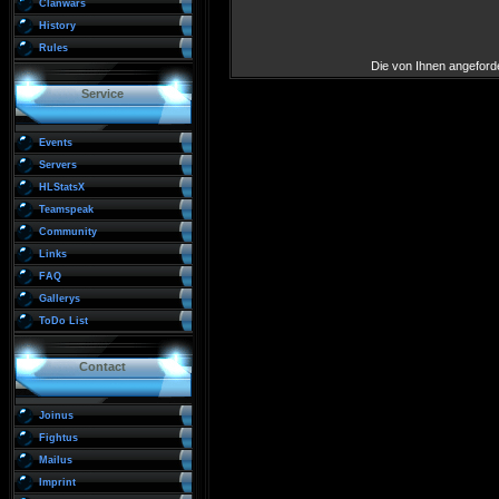
Clanwars
History
Rules
Die von Ihnen angeforde
Service
Events
Servers
HLStatsX
Teamspeak
Community
Links
FAQ
Gallerys
ToDo List
Contact
Joinus
Fightus
Mailus
Imprint