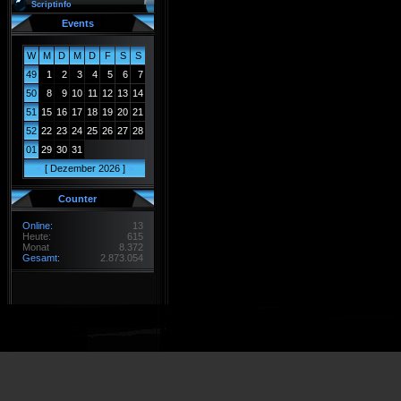
Scriptinfo
Events
W
M
D
M
D
F
S
S
49
1
2
3
4
5
6
7
50
8
9
10
11
12
13
14
51
15
16
17
18
19
20
21
52
22
23
24
25
26
27
28
01
29
30
31
<
[ Dezember 2026 ]
>
Counter
Online:
13
Heute:
615
Monat
8.372
Gesamt:
2.873.054