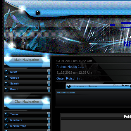
Main Navigation
03.01.2014 um 11:52 Uhr
Frohes Neues Ja...
News
31.12.2012 um 12:26 Uhr
Gbook
Guten Rutsch in...
Search
Board
Clan Navigation
Teams
Fehl
Members
Membermap